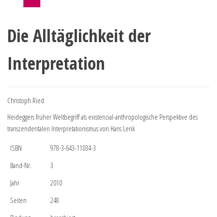
Die Alltäglichkeit der
Interpretation
Christoph Ried
Heideggers früher Weltbegriff als existenzial-anthropologische Perspektive des
transzendentalen Interpretationismus von Hans Lenk
ISBN
978-3-643-11034-3
Band-Nr.
3
Jahr
2010
Seiten
248