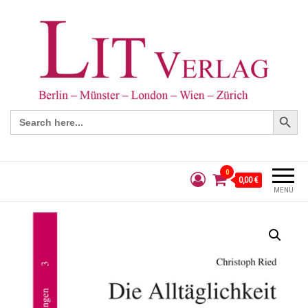
Search Button
Search
for:
0
0,00 €
MENÜ