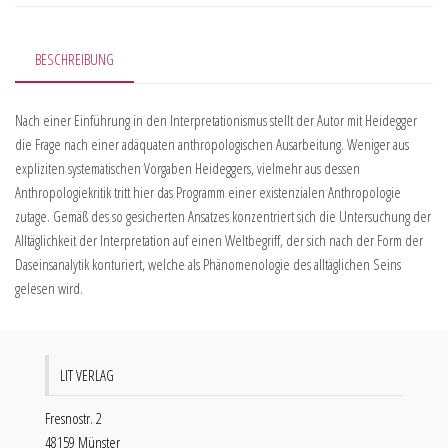
BESCHREIBUNG
Nach einer Einführung in den Interpretationismus stellt der Autor mit Heidegger
die Frage nach einer adäquaten anthropologischen Ausarbeitung. Weniger aus
expliziten systematischen Vorgaben Heideggers, vielmehr aus dessen
Anthropologiekritik tritt hier das Programm einer existenzialen Anthropologie
zutage. Gemäß des so gesicherten Ansatzes konzentriert sich die Untersuchung der
Alltäglichkeit der Interpretation auf einen Weltbegriff, der sich nach der Form der
Daseinsanalytik konturiert, welche als Phänomenologie des alltäglichen Seins
gelesen wird.
LIT VERLAG
Fresnostr. 2
48159 Münster