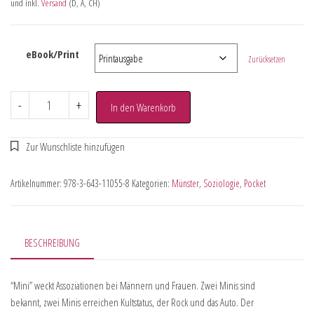
und inkl.
Versand
(D, A, CH)
eBook/Print
Zurücksetzen
-
+
In den Warenkorb
Artikelnummer:
978-3-643-11055-8
Kategorien:
Münster
,
Soziologie
,
Pocket
BESCHREIBUNG
“Mini” weckt Assoziationen bei Männern und Frauen. Zwei Minis sind
bekannt, zwei Minis erreichen Kultstatus, der Rock und das Auto. Der