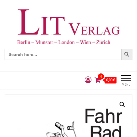
Search Button
Search
for:
0
0,00 €
MENÜ