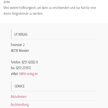
dritte
Mini startete hoffnungsvoll, um dann zu verschwinden und nur Kult für eine
kleine Fangemeinde zu werden.
LIT VERLAG
Fresnostr. 2
48159 Münster
Telefon: 0251 62032 0
Fax: 0251 231972
eMail:
lit@lit-verlag.de
SERVICE
Bibliotheken
Buchhandlung