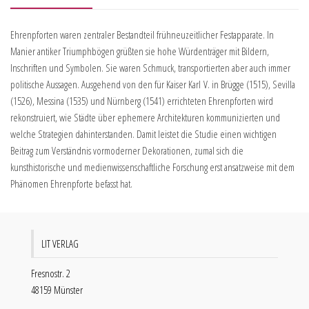
Ehrenpforten waren zentraler Bestandteil frühneuzeitlicher Festapparate. In
Manier antiker Triumphbögen grüßten sie hohe Würdenträger mit Bildern,
Inschriften und Symbolen. Sie waren Schmuck, transportierten aber auch immer
politische Aussagen. Ausgehend von den für Kaiser Karl V. in Brügge (1515), Sevilla
(1526), Messina (1535) und Nürnberg (1541) errichteten Ehrenpforten wird
rekonstruiert, wie Städte über ephemere Architekturen kommunizierten und
welche Strategien dahinterstanden. Damit leistet die Studie einen wichtigen
Beitrag zum Verständnis vormoderner Dekorationen, zumal sich die
kunsthistorische und medienwissenschaftliche Forschung erst ansatzweise mit dem
Phänomen Ehrenpforte befasst hat.
LIT VERLAG
Fresnostr. 2
48159 Münster