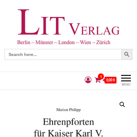
Search Button
Search
for:
0
0,00 €
MENÜ