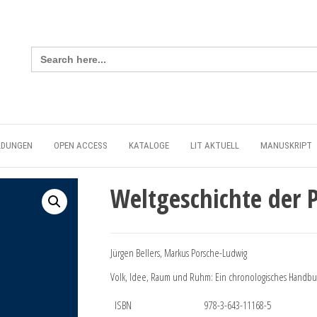
Search
for:
LDUNGEN
OPEN ACCESS
KATALOGE
LIT AKTUELL
MANUSKRIPT
Weltgeschichte der P
Jürgen Bellers, Markus Porsche-Ludwig
Volk, Idee, Raum und Ruhm: Ein chronologisches Handb
ISBN
978-3-643-11168-5