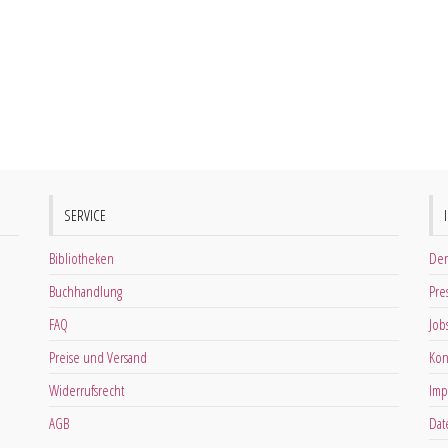
SERVICE
Bibliotheken
Der
Buchhandlung
Pre
FAQ
Job
Preise und Versand
Kon
Widerrufsrecht
Imp
AGB
Dat