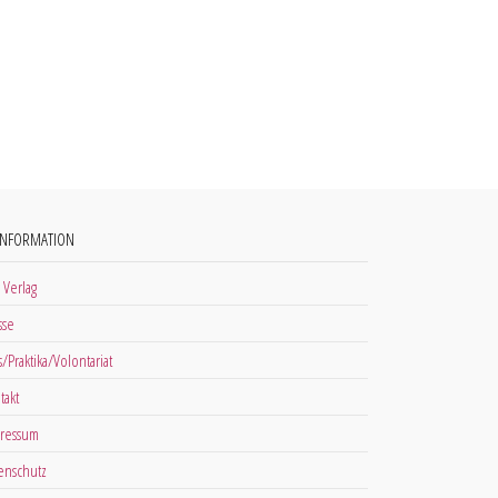
INFORMATION
 Verlag
sse
s/Praktika/Volontariat
takt
ressum
enschutz