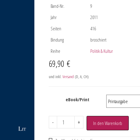
Band-Nr.
9
Jahr
2011
Seiten
416
Bindung
broschiert
Reihe
Politik & Kultur
69,90
€
und inkl.
Versand
(D, A, CH)
eBook/Print
-
+
In den Warenkorb