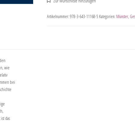
Artikelnummer:
978-3-643-11168-5
Kategorien:
Münster
,
Ges
 den
en, wie
lativ
timmen bei
schichte
ige
ch,
ist das