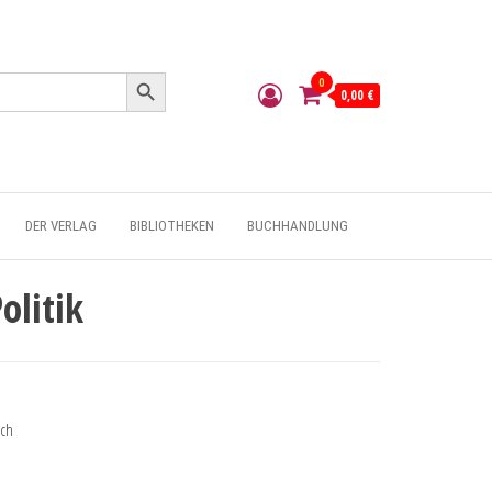
Search Button
0
0,00 €
DER VERLAG
BIBLIOTHEKEN
BUCHHANDLUNG
olitik
uch