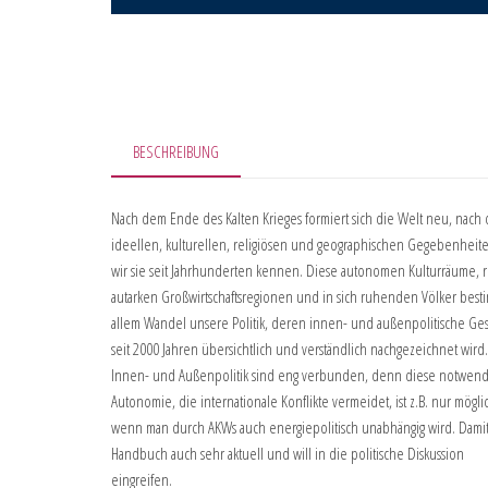
BESCHREIBUNG
Nach dem Ende des Kalten Krieges formiert sich die Welt neu, nach
ideellen, kulturellen, religiösen und geographischen Gegebenheit
wir sie seit Jahrhunderten kennen. Diese autonomen Kulturräume, re
autarken Großwirtschaftsregionen und in sich ruhenden Völker bes
allem Wandel unsere Politik, deren innen- und außenpolitische Ge
seit 2000 Jahren übersichtlich und verständlich nachgezeichnet wird.
Innen- und Außenpolitik sind eng verbunden, denn diese notwend
Autonomie, die internationale Konflikte vermeidet, ist z.B. nur mögli
wenn man durch AKWs auch energiepolitisch unabhängig wird. Damit 
Handbuch auch sehr aktuell und will in die politische Diskussion
eingreifen.