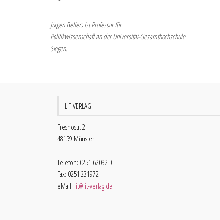
Jürgen Bellers ist Professor für
Politikwissenschaft an der Universität-Gesamthochschule
Siegen.
LIT VERLAG
Fresnostr. 2
48159 Münster
Telefon: 0251 62032 0
Fax: 0251 231972
eMail:
lit@lit-verlag.de