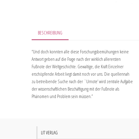
BESCHREIBUNG
“Und doch konnten alle diese Forschungsbemühungen keine
Antwort geben auf die Frage nach der wirklich allerersten
Fußnote der Weltgeschichte. Gewaltige, die Kraft Einzelner
erschöpfende Arbeit liegt damit noch vor uns. Die quellennah
zu betreibende Suche nach der `Urnote’ wird zentrale Aufgabe
der wissenschaftlichen Beschäftigung mit der Fußnote als
Phänomen und Problem sein müssen.”
LIT VERLAG