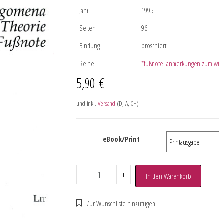
Jahr
1995
Seiten
96
Bindung
broschiert
Reihe
*fußnote: anmerkungen zum wis
5,90
€
und inkl.
Versand
(D, A, CH)
eBook/Print
-
+
In den Warenkorb