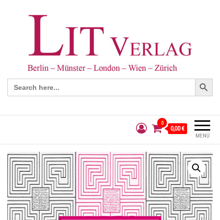
Search Button
Search
for:
0
0,00 €
MENÜ