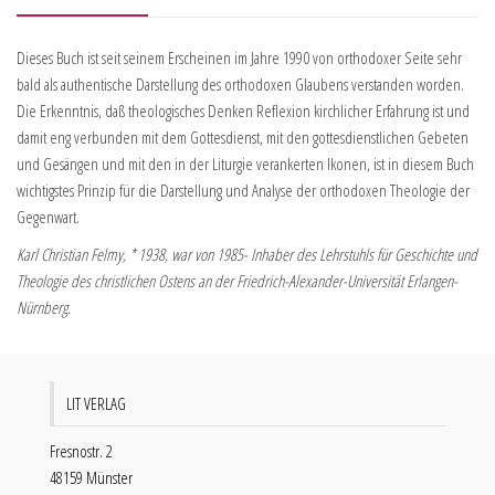
Dieses Buch ist seit seinem Erscheinen im Jahre 1990 von orthodoxer Seite sehr
bald als authentische Darstellung des orthodoxen Glaubens verstanden worden.
Die Erkenntnis, daß theologisches Denken Reflexion kirchlicher Erfahrung ist und
damit eng verbunden mit dem Gottesdienst, mit den gottesdienstlichen Gebeten
und Gesängen und mit den in der Liturgie verankerten Ikonen, ist in diesem Buch
wichtigstes Prinzip für die Darstellung und Analyse der orthodoxen Theologie der
Gegenwart.
Karl Christian Felmy, * 1938, war von 1985- Inhaber des Lehrstuhls für Geschichte und
Theologie des christlichen Ostens an der Friedrich-Alexander-Universität Erlangen-
Nürnberg.
LIT VERLAG
Fresnostr. 2
48159 Münster