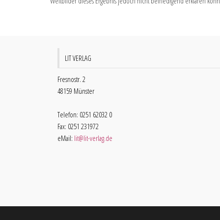
Weltbilder dieses Ergebnis jedoch nicht befriedigend erklären kön
LIT VERLAG
Fresnostr. 2
48159 Münster
Telefon: 0251 62032 0
Fax: 0251 231972
eMail:
lit@lit-verlag.de