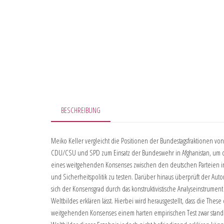
BESCHREIBUNG
Meiko Keller vergleicht die Positionen der Bundestagsfraktionen von
CDU/CSU und SPD zum Einsatz der Bundeswehr in Afghanistan, um 
eines weitgehenden Konsenses zwischen den deutschen Parteien i
und Sicherheitspolitik zu testen. Darüber hinaus überprüft der Auto
sich der Konsensgrad durch das konstruktivistische Analyseinstrument
Weltbildes erklären lässt. Hierbei wird herausgestellt, dass die These
weitgehenden Konsenses einem harten empirischen Test zwar standh