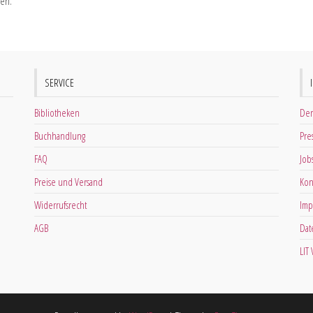
nen.
SERVICE
Bibliotheken
Der
Buchhandlung
Pre
FAQ
Job
Preise und Versand
Kon
Widerrufsrecht
Imp
AGB
Dat
LIT