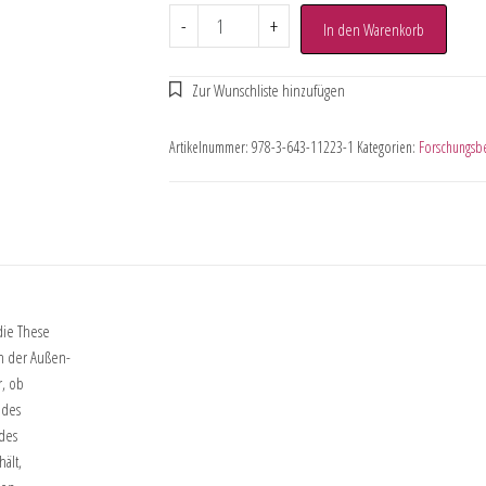
-
+
In den Warenkorb
Artikelnummer:
978-3-643-11223-1
Kategorien:
Forschungsber
die These
n der Außen-
r, ob
 des
 des
ält,