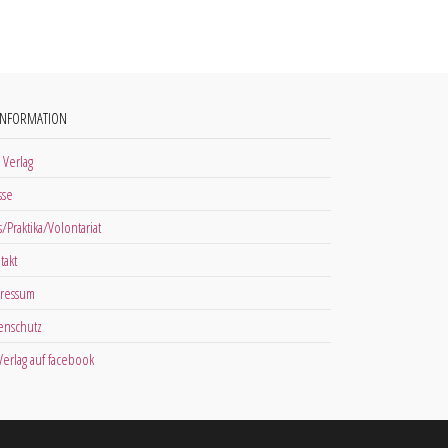
INFORMATION
 Verlag
sse
s/Praktika/Volontariat
takt
ressum
enschutz
 Verlag auf facebook