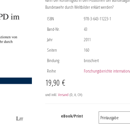
Kann der Konsensgrad in den Positionen der Bundestags
Bundeswehr durch Weltbilder erklärt werden?
ISBN
978-3-643-11223-1
Band-Nr.
43
Jahr
2011
Seiten
160
Bindung
broschiert
Reihe
Forschungsberichte internationa
19,90
€
und inkl.
Versand
(D, A, CH)
eBook/Print