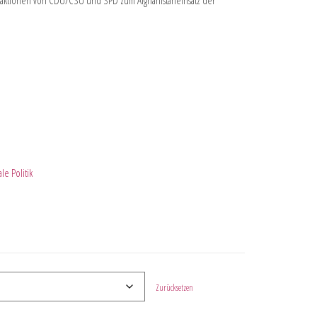
fraktionen von CDU/CSU und SPD zum Afghanistaneinsatz der
le Politik
Zurücksetzen