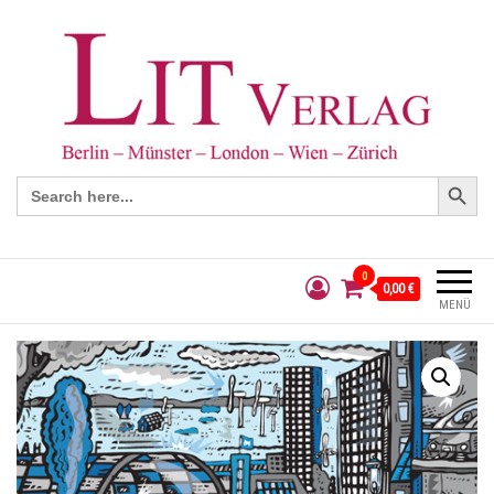
Search Button
Search
for:
0
0,00 €
MENÜ