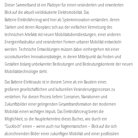
Dieser Sammelband ist ein Plädoyer für einen veränderten und erweiterten
Blick auf die aktuell vieldiskutierte Elektromobilität. Das
Batterie-Elektrofahrzeug wird hier als Systeminnovation verstanden, deren
Stärken und deren Akzeptanz sich aus der vielfachen Vernetzung des
technischen Artefakts mit neuen Mobilitätsdienstleistungen, einer anderen
Energieinfrastruktur und veränderten Formen urbaner Mobilität entwickeln
werden. Technische Entwicklungen müssen dabei einhergehen mit einer
soziokulturellen Innovationsstrategie, in deren Mittelpunkt das Finden und
Gestalten bislang unbekannter Bedeutungen und Bedeutungskontexte der neuen
Mobilitätstechnologie steht.
Das Batterie-Elektroauto ist in diesem Sinne als ein Baustein eines
größeren gesellschaftlichen und kulturellen Veränderungsprozesses zu
verstehen. Für diesen Prozess liefern Szenarien, Narrationen und
Zukunftsbilder einer gelingenden Gesamttransformation der modernen
Mobilität einen wichtigen Impuls. Das Elektrofahrzeug bietet die
Möglichkeit, so die Haupterkenntnis dieses Buches, wie durch ein
“Guckloch” einen – wenn auch nur fragmentarischen – Blick auf die sich
abzeichnenden Bilder einer zukünftigen Mobilität und einer postfossilen