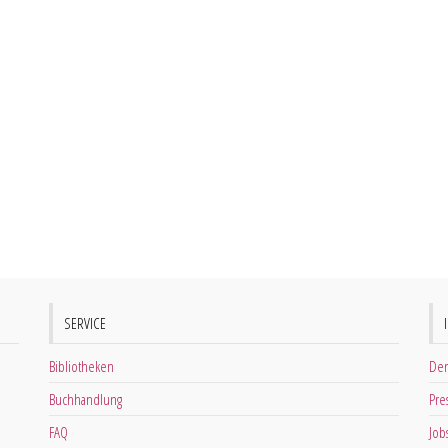
SERVICE
Bibliotheken
Der
Buchhandlung
Pre
FAQ
Job