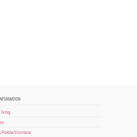
INFORMATION
 Verlag
sse
s/Praktika/Volontariat