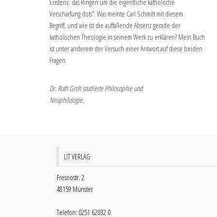
Existenz: das Ringen um die eigentliche katholische
Verschärfung dots”. Was meinte Carl Schmitt mit diesem
Begriff, und wie ist die auffallende Absenz gerade der
katholischen Theologie in seinem Werk zu erklären? Mein Buch
ist unter anderem der Versuch einer Antwort auf diese beiden
Fragen.
Dr. Ruth Groh studierte Philosophie und
Neuphilologie.
LIT VERLAG
Fresnostr. 2
48159 Münster
Telefon: 0251 62032 0