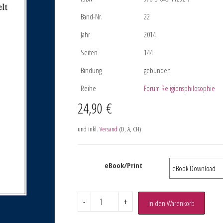
Band-Nr.
22
Jahr
2014
Seiten
144
Bindung
gebunden
Reihe
Forum Religionsphilosophie
24,90
€
und inkl.
Versand
(D, A, CH)
eBook/Print
-
+
In den Warenkorb