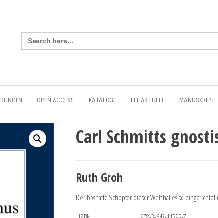
Search
for:
LDUNGEN
OPEN ACCESS
KATALOGE
LIT AKTUELL
MANUSKRIPT
Carl Schmitts gnost
Ruth Groh
Der boshafte Schöpfer dieser Welt hat es so eingerichtet 
ISBN
978-3-643-11292-7