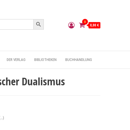
Search Button
0
0,00 €
DER VERLAG
BIBLIOTHEKEN
BUCHHANDLUNG
ischer Dualismus
(…)