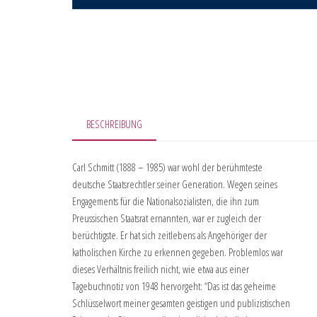
BESCHREIBUNG
Carl Schmitt (1888 – 1985) war wohl der berühmteste
deutsche Staatsrechtler seiner Generation. Wegen seines
Engagements für die Nationalsozialisten, die ihn zum
Preussischen Staatsrat ernannten, war er zugleich der
berüchtigste. Er hat sich zeitlebens als Angehöriger der
katholischen Kirche zu erkennen gegeben. Problemlos war
dieses Verhältnis freilich nicht, wie etwa aus einer
Tagebuchnotiz von 1948 hervorgeht: “Das ist das geheime
Schlüsselwort meiner gesamten geistigen und publizistischen