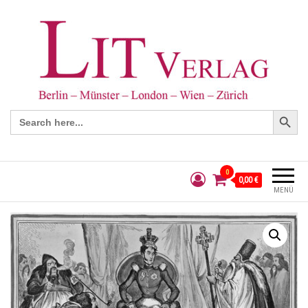
Search Button
Search
for:
0
0,00 €
MENÜ