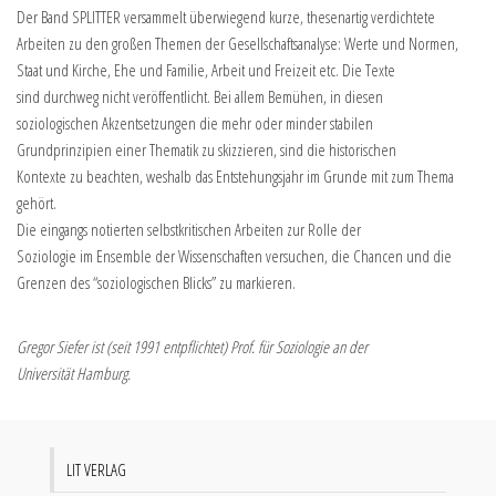
Der Band SPLITTER versammelt überwiegend kurze, thesenartig verdichtete
Arbeiten zu den großen Themen der Gesellschaftsanalyse: Werte und Normen,
Staat und Kirche, Ehe und Familie, Arbeit und Freizeit etc. Die Texte
sind durchweg nicht veröffentlicht. Bei allem Bemühen, in diesen
soziologischen Akzentsetzungen die mehr oder minder stabilen
Grundprinzipien einer Thematik zu skizzieren, sind die historischen
Kontexte zu beachten, weshalb das Entstehungsjahr im Grunde mit zum Thema
gehört.
Die eingangs notierten selbstkritischen Arbeiten zur Rolle der
Soziologie im Ensemble der Wissenschaften versuchen, die Chancen und die
Grenzen des “soziologischen Blicks” zu markieren.
Gregor Siefer ist (seit 1991 entpflichtet) Prof. für Soziologie an der
Universität Hamburg.
LIT VERLAG