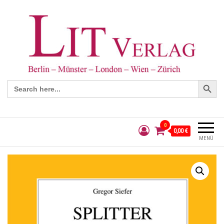
Search Button
Search
for:
0
0,00 €
MENÜ