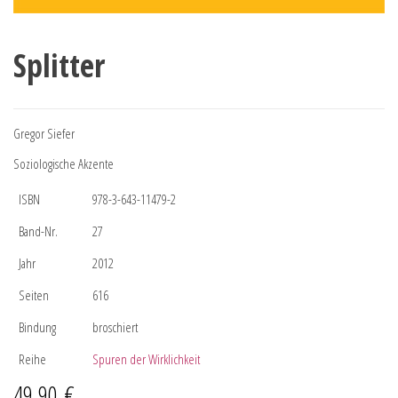
Splitter
Gregor Siefer
Soziologische Akzente
ISBN
978-3-643-11479-2
Band-Nr.
27
Jahr
2012
Seiten
616
Bindung
broschiert
Reihe
Spuren der Wirklichkeit
49,90
€