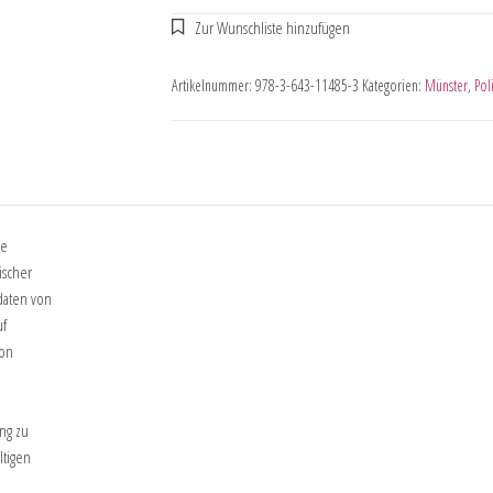
Artikelnummer:
978-3-643-11485-3
Kategorien:
Münster
,
Pol
ie
ischer
daten von
uf
von
ng zu
ltigen