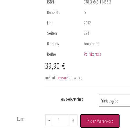
ISBN
978-3-643-11485-3
Band-Nr.
5
Jahr
2012
Seiten
224
Bindung
broschiert
Reihe
Politikpraxis
39,90
€
und inkl.
Versand
(D, A, CH)
eBook/Print
-
+
In den Warenkorb