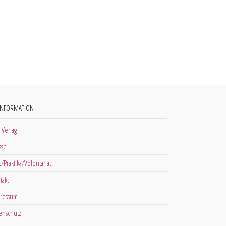
INFORMATION
 Verlag
sse
s/Praktika/Volontariat
takt
ressum
enschutz