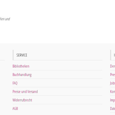
ien und
SERVICE
Bibliotheken
Der
Buchhandlung
Pre
FAQ
Job
Preise und Versand
Kon
Widerrufsrecht
Imp
AGB
Dat