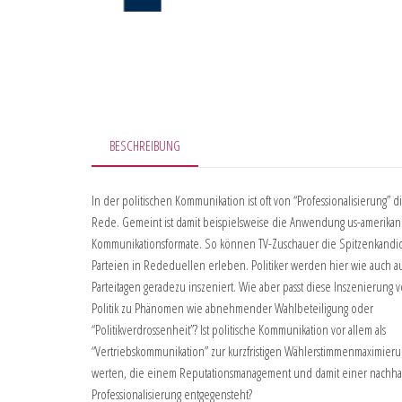
BESCHREIBUNG
In der politischen Kommunikation ist oft von “Professionalisierung” d
Rede. Gemeint ist damit beispielsweise die Anwendung us-amerikan
Kommunikationsformate. So können TV-Zuschauer die Spitzenkandi
Parteien in Rededuellen erleben. Politiker werden hier wie auch a
Parteitagen geradezu inszeniert. Wie aber passt diese Inszenierung 
Politik zu Phänomen wie abnehmender Wahlbeteiligung oder
“Politikverdrossenheit”? Ist politische Kommunikation vor allem als
“Vertriebskommunikation” zur kurzfristigen Wählerstimmenmaximieru
werten, die einem Reputationsmanagement und damit einer nachha
Professionalisierung entgegensteht?