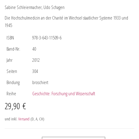
Sabine Schleiermacher, Udo Schagen
Die Hochschulmedizin an der Charité im Wechsel staatlicher Systeme 1933 und
1945
ISBN
978-3-643-11509-6
Band-Nr.
40
Jahr
2012
Seiten
304
Bindung
broschiert
Reihe
Geschichte: Forschung und Wissenschaft
29,90
€
und inkl.
Versand
(D, A, CH)