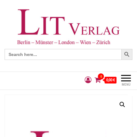
Search Button
Search
for:
0
0,00 €
MENÜ