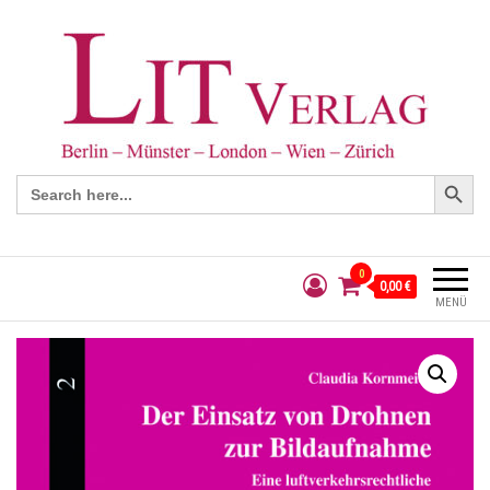
Search Button
Search
for:
0
0,00 €
MENÜ