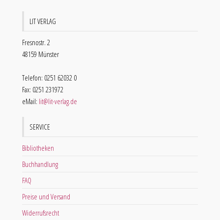
LIT VERLAG
Fresnostr. 2
48159 Münster
Telefon: 0251 62032 0
Fax: 0251 231972
eMail:
lit@lit-verlag.de
SERVICE
Bibliotheken
Buchhandlung
FAQ
Preise und Versand
Widerrufsrecht