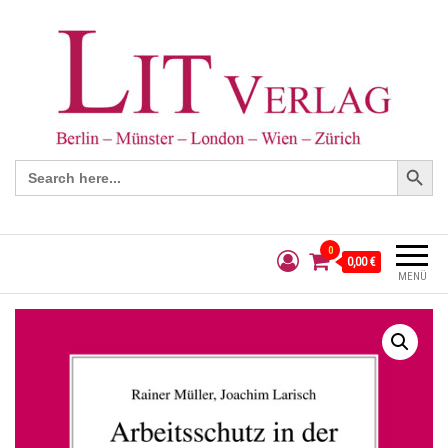
Search Button
Search
for:
0
0,00 €
MENÜ