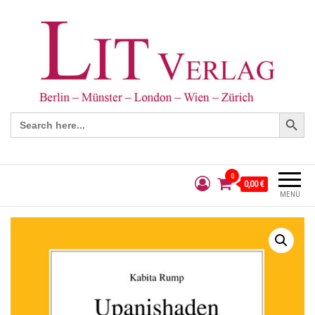
Search Button
Search
for:
0
0,00 €
MENÜ