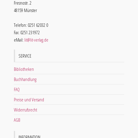
Fresnostr. 2
48159 Münster
Telefon: 0251 62032 0
Fax: 0251 231972
eMail:
lit@lit-verlag.de
SERVICE
Bibliotheken
Buchhandlung
FAQ
Preise und Versand
Widerrufsrecht
AGB
INFORMATION