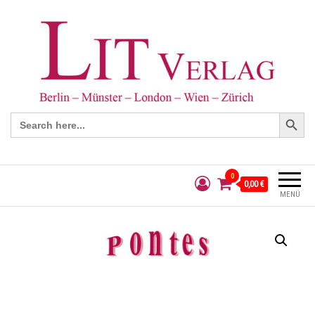
Search Button
Search
for:
0
0,00 €
MENÜ