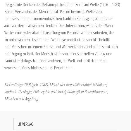
Das gesamte Denken des Religionsphilosophen Bernhard Welte (1906 – 1983)
ist vom Verständnis des Menschen als Person bestimmt. Welte steht
einerseits in der phänomenologischen Tradition Heideggers, schöpft aber
auch aus dem dialogischen Denken. Die Untersuchung will aus dem Werk
Weltes eine systematische Darstellung von Personalität herausarbeiten, die
im ontologischen Dasein in der Welt angesiedelt ist. Personalität betrifft
den Menschen in seinem Selbst- und Weltverständnis und öffnet somit auch
den Zugang zu Gott. Der Mensch ist Person im existenziellen Vollzug und
darin ist er dialogisch auf den anderen, auf Welt und letztlich auf Gott
verwiesen. Menschliches Sein ist Person-Sein.
Stefan Geiger OSB (geb. 1982), Mönch der Benediktinerabtei Schäftlarn,
studierte Theologie, Philosophie und Sozialpädagogik in Benediktbeuern,
München und Augsburg.
LIT VERLAG