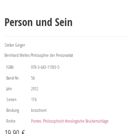
Person und Sein
Stefan Geiger
Bernhard Weltes Philosophie der Personalität
ISBN
978-3-643-11593-5
Band-Nr.
56
Jahr
2012
Seiten
176
Bindung
broschiert
Reihe
Pontes. Philosophisch-theologische Brückenschläge
19,90
€