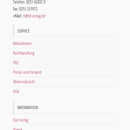
Telefon: 0251 62032 0
Fax: 0251 231972
eMail:
lit@lit-verlag.de
SERVICE
Bibliotheken
Buchhandlung
FAQ
Preise und Versand
Widerrufsrecht
AGB
INFORMATION
Der Verlag
Presse