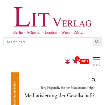
Search Button
Search
for:
0
0,00 €
MENÜ