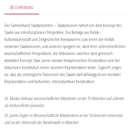
BESCHREIBUNG
Der Sammelband Staatsansichten – Staatsvisionen nähert sich dem Konzept des
Staates aus interdisziplinärer Perspektive. Die Beiträge aus Politik-,
Kulturwissenschaft und Zeitgeschichte thematisieren zum einen die Vielfalt
existenter Staatsvisionen, zum anderen spiegeln sie, dank ihrer unterschiedlichen
wissenschaftlichen Perspektiven, die Ambivalenz zwischen dem generisch-
abstrakten Konzept Staat, seiner narrativ-metaphorischen Konstruktion und der
diskursiven Konstitution seiner visuellen Repräsentation wider. Zugleich zeigen
sie, dass die ontologische Dimension des Staates stark abhängig ist von medialer
Repräsentation und kultureller, intersubjektiver Konstruktion.
Dr. Markus Kink war wissenschaftlicher Mitarbeiter an der TU München und arbeitet
als freiberuflicher Journalist.
Dr. Janine Ziegler ist Wissenschaftliche Mitarbeiterin an der Technischen Universität
und an der Universität der Bundeswehr in München.