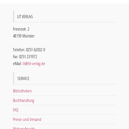
LIT VERLAG
Fresnostr. 2
48159 Münster
Telefon: 0251 62032 0
Fax: 0251 231972
eMail:
lit@lit-verlag.de
SERVICE
Bibliotheken
Buchhandlung
FAQ
Preise und Versand
Widerrufsrecht