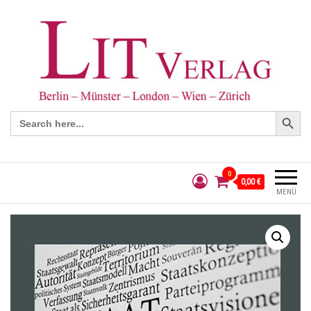
Search Button
Search
for:
0
0,00 €
MENÜ