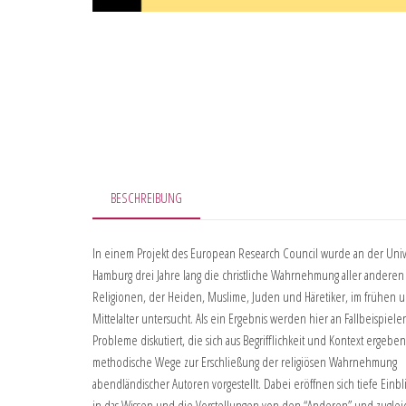
BESCHREIBUNG
In einem Projekt des European Research Council wurde an der Unive
Hamburg drei Jahre lang die christliche Wahrnehmung aller anderen
Religionen, der Heiden, Muslime, Juden und Häretiker, im frühen
Mittelalter untersucht. Als ein Ergebnis werden hier an Fallbeispiele
Probleme diskutiert, die sich aus Begrifflichkeit und Kontext ergebe
methodische Wege zur Erschließung der religiösen Wahrnehmung
abendländischer Autoren vorgestellt. Dabei eröffnen sich tiefe Einbl
in das Wissen und die Vorstellungen von den “Anderen” und zugleic