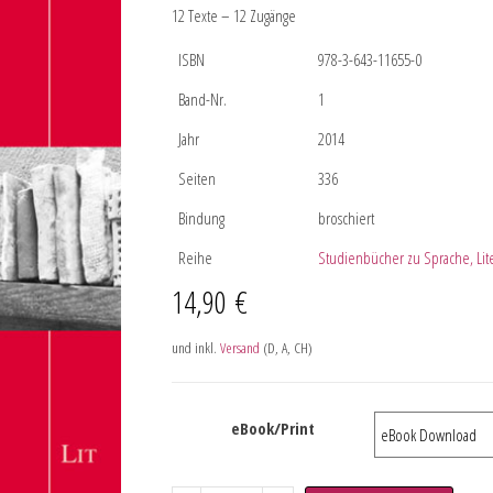
12 Texte – 12 Zugänge
ISBN
978-3-643-11655-0
Band-Nr.
1
Jahr
2014
Seiten
336
Bindung
broschiert
Reihe
Studienbücher zu Sprache, Lit
14,90
€
und inkl.
Versand
(D, A, CH)
eBook/Print