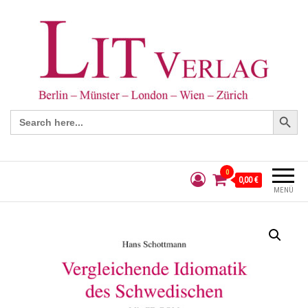
Search Button
Search
for:
0
0,00 €
MENÜ