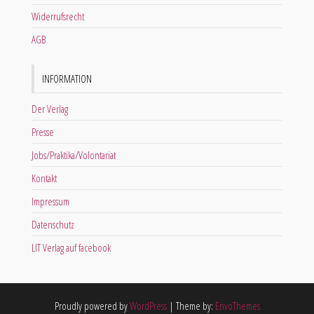
Widerrufsrecht
AGB
INFORMATION
Der Verlag
Presse
Jobs/Praktika/Volontariat
Kontakt
Impressum
Datenschutz
LIT Verlag auf facebook
Proudly powered by
WordPress
|
Theme by:
EnvoThemes