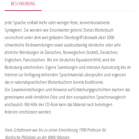
BESCHREIBUNG
Jede Sprache enthält mehr oder weniger feste, konventionalisierte
Syntagmen. Sie werden wie Einzelwörter gelernt. Dieses Wörterbuch
verzeichnet unter dem weit gefassten Oberbegriff Idiomatik über 3000
schwedische Redewendungen sowie ausdrucksseitig identische oder sehr
ähnliche Wendungen im Dänischen, Norwegischen (bokml), Deutschen,
Englischen, Französischen. Wo ein deutsches Äquivalent fehlt, wird die
Bedeutung umschrieben. Eigene Sammlungen und intensive Ausnutzung des im
Internet zur Verfügung stehenden Sprachmaterials überprüfen und ergänzen
das in nationalsprachlichen Wörterbüchern bereits Kodifizierte.
Die Zusammenstellungen und Hinweise auf Entstehungsgeschichten machen das
gemeinsame antik-christliche Erbe und den europäischen Sprachenausgleich
anschaulich. Mit Hilfe der CD-Rom kann das Material nach beliebigen
Kriterien erschlossen werden.
Hans Schottmann war bis zu seiner Emeritierung 1998 Professor für
Nordische Philologie an der WWU Münster.