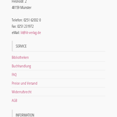
Fresnostr. 2
48159 Münster
Telefon: 0251 62032 0
Fax: 0251 231972
eMail:
lit@lit-verlag.de
SERVICE
Bibliotheken
Buchhandlung
FAQ
Preise und Versand
Widerrufsrecht
AGB
INFORMATION