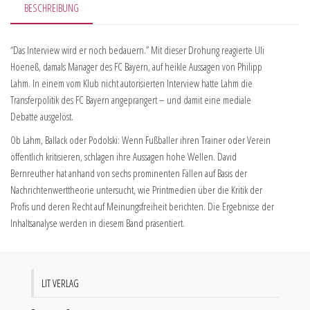
BESCHREIBUNG
“Das Interview wird er noch bedauern.” Mit dieser Drohung reagierte Uli
Hoeneß, damals Manager des FC Bayern, auf heikle Aussagen von Philipp
Lahm. In einem vom Klub nicht autorisierten Interview hatte Lahm die
Transferpolitik des FC Bayern angeprangert – und damit eine mediale
Debatte ausgelöst.
Ob Lahm, Ballack oder Podolski: Wenn Fußballer ihren Trainer oder Verein
öffentlich kritisieren, schlagen ihre Aussagen hohe Wellen. David
Bernreuther hat anhand von sechs prominenten Fällen auf Basis der
Nachrichtenwerttheorie untersucht, wie Printmedien über die Kritik der
Profis und deren Recht auf Meinungsfreiheit berichten. Die Ergebnisse der
Inhaltsanalyse werden in diesem Band präsentiert.
LIT VERLAG