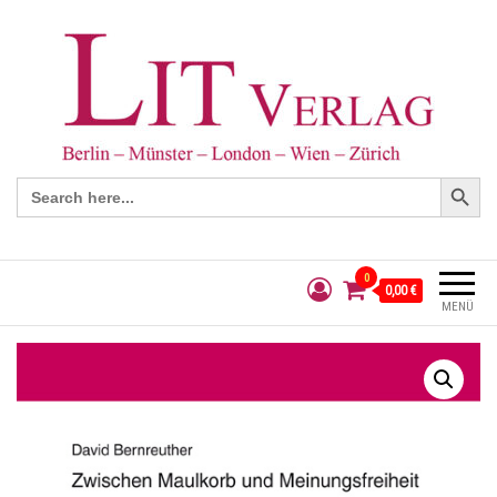
Search Button
Search
for:
0
0,00 €
MENÜ