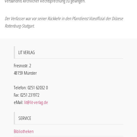
Verständnis kirchlicher Rechtsprechung zu gelangen.
Der Verfasser war vor seiner Rückkehr in den Pfarrdienst Vizeoffizial der Diözese
Rottenburg-Stuttgart.
LIT VERLAG
Fresnostr. 2
48159 Münster
Telefon: 0251 62032 0
Fax: 0251 231972
eMail:
lit@lit-verlag.de
SERVICE
Bibliotheken