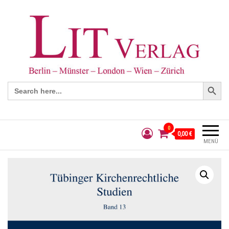
Search Button
Search
for:
0
0,00 €
MENÜ