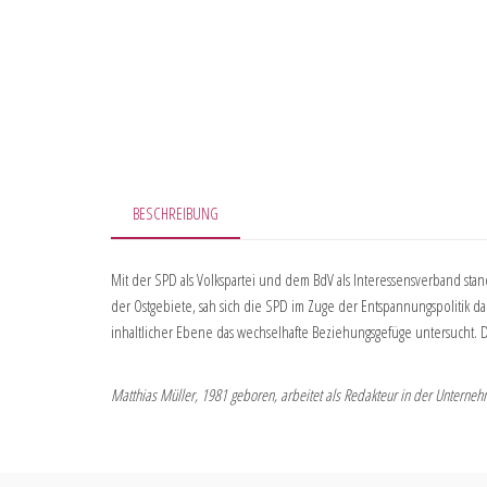
BESCHREIBUNG
Mit der SPD als Volkspartei und dem BdV als Interessensverband st
der Ostgebiete, sah sich die SPD im Zuge der Entspannungspolitik daz
inhaltlicher Ebene das wechselhafte Beziehungsgefüge untersucht. D
Matthias Müller, 1981 geboren, arbeitet als Redakteur in der Untern