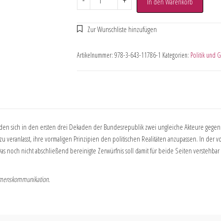
-
+
In den Warenkorb
Artikelnummer:
978-3-643-11786-1
Kategorien:
Politik und 
anden sich in den ersten drei Dekaden der Bundesrepublik zwei ungleiche Akteure gegen
u veranlasst, ihre vormaligen Prinzipien den politischen Realitäten anzupassen. In der v
as noch nicht abschließend bereinigte Zerwürfnis soll damit für beide Seiten verstehba
ehmenskommunikation.