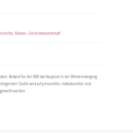
Geschichte
,
Münster
,
Geschichtswissenschaft
über. Bestand für den BdV das Hauptziel in der Wiedererlangung
orliegenden Studie wird auf personeller, institutioneller und
r gemacht werden.