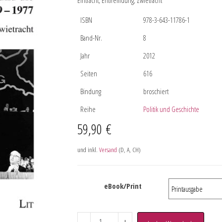
Eintracht, Entfremdung, Zwietracht
ISBN
978-3-643-11786-1
Band-Nr.
8
Jahr
2012
Seiten
616
Bindung
broschiert
Reihe
Politik und Geschichte
59,90
€
und inkl.
Versand
(D, A, CH)
eBook/Print