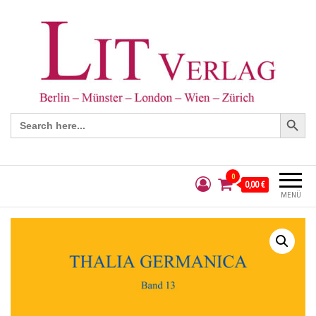
Search Button
Search
for:
0
0,00 €
MENÜ