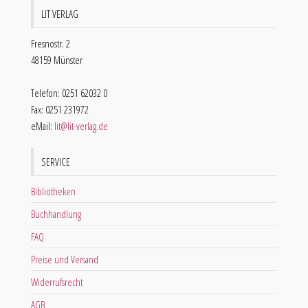
LIT VERLAG
Fresnostr. 2
48159 Münster
Telefon: 0251 62032 0
Fax: 0251 231972
eMail:
lit@lit-verlag.de
SERVICE
Bibliotheken
Buchhandlung
FAQ
Preise und Versand
Widerrufsrecht
AGB