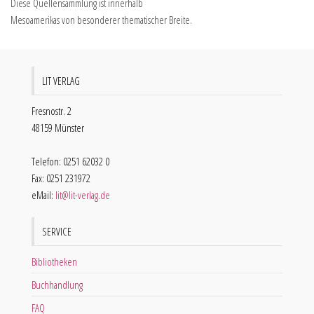
Diese Quellensammlung ist innerhalb
Mesoamerikas von besonderer thematischer Breite.
LIT VERLAG
Fresnostr. 2
48159 Münster
Telefon: 0251 62032 0
Fax: 0251 231972
eMail:
lit@lit-verlag.de
SERVICE
Bibliotheken
Buchhandlung
FAQ