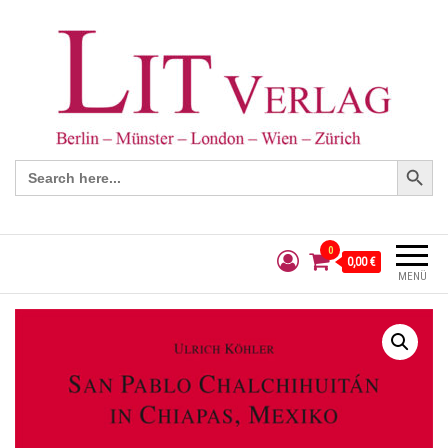
Search Button
Search
for:
0
0,00 €
MENÜ