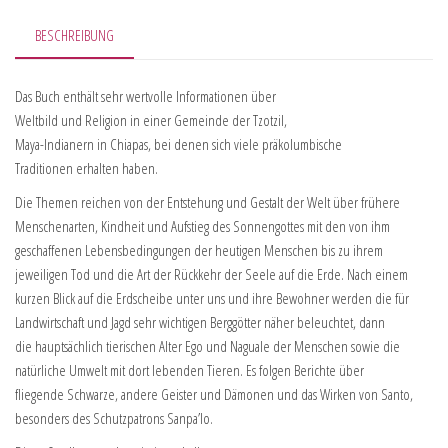
BESCHREIBUNG
Das Buch enthält sehr wertvolle Informationen über
Weltbild und Religion in einer Gemeinde der Tzotzil,
Maya-Indianern in Chiapas, bei denen sich viele präkolumbische
Traditionen erhalten haben.
Die Themen reichen von der Entstehung und Gestalt der Welt über frühere
Menschenarten, Kindheit und Aufstieg des Sonnengottes mit den von ihm
geschaffenen Lebensbedingungen der heutigen Menschen bis zu ihrem
jeweiligen Tod und die Art der Rückkehr der Seele auf die Erde. Nach einem
kurzen Blick auf die Erdscheibe unter uns und ihre Bewohner werden die für
Landwirtschaft und Jagd sehr wichtigen Berggötter näher beleuchtet, dann
die hauptsächlich tierischen Alter Ego und Naguale der Menschen sowie die
natürliche Umwelt mit dort lebenden Tieren. Es folgen Berichte über
fliegende Schwarze, andere Geister und Dämonen und das Wirken von Santo,
besonders des Schutzpatrons Sanpa’lo.