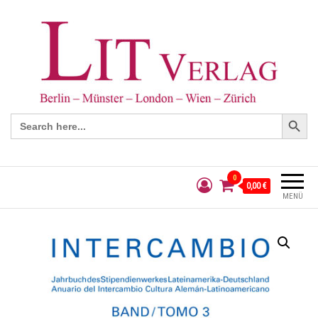
Search Button
Search
for:
0
0,00 €
MENÜ