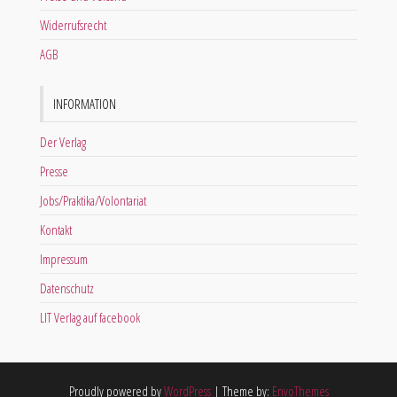
Widerrufsrecht
AGB
INFORMATION
Der Verlag
Presse
Jobs/Praktika/Volontariat
Kontakt
Impressum
Datenschutz
LIT Verlag auf facebook
Proudly powered by
WordPress
|
Theme by:
EnvoThemes