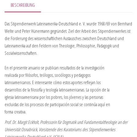
BESCHREIBUNG
Das Stipendienwerk Lateinamerika-Deutschland e. V. wurde 1968/69 von Bernhard
Welte und Peter Hünermann gegründet. Ziel der Arbeit des Stipendienwerkes ist
die Förderung des wissenschaftlichen Austausches zwischen Deutschland und
Lateinamerika auf den Feldern von Theologie, Philosophie, Pädagogik und
Sozialwissenschaften.
En el presente anuario se publican resultados de la investigación
realizada por filósofos, teólogos, sociólogos y pedagogos
latinoamericanos. E interesante cómo estos aportes reflejan los
desarrollos de la filosofía y teología latinoamericanas. La opción de la
iglesia latinoamericana por los pobres, los jóvenes y las personas
excluidas de los procesos de participación social se continúa aquí en
forma creativa.
Prof. Dr. Margit Eckholt, Professorin für Dogmatik und Fundamentaltheologie an der
Universität Osnabrück, Vorsitzende des Kuratoriums des Stipendienwerkes
Lateinamerika-Deutschland e.V. (ICALA)