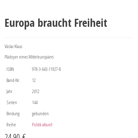
Europa braucht Freiheit
Václav Klaus
Plädoyer eines Mitteleuropäers
ISBN
978-3-643-11927-8
Band-Nr.
12
Jahr
2012
Seiten
144
Bindung
gebunden
Reihe
Politik aktuell
24,90
€