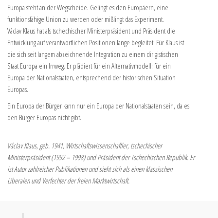
Europa steht an der Wegscheide. Gelingt es den Europäern, eine
funktionsfähige Union zu werden oder mißlingt das Experiment.
Václav Klaus hat als tschechischer Ministerpräsident und Präsident die
Entwicklung auf verantwortlichen Positionen lange begleitet. Für Klaus ist
die sich seit langem abzeichnende Integration zu einem dirigistischen
Staat Europa ein Irrweg. Er plädiert für ein Alternativmodell: für ein
Europa der Nationalstaaten, entsprechend der historischen Situation
Europas.
Ein Europa der Bürger kann nur ein Europa der Nationalstaaten sein, da es
den Bürger Europas nicht gibt.
Václav Klaus, geb. 1941, Wirtschaftswissenschaftler, tschechischer
Ministerpräsident (1992 – 1998) und Präsident der Tschechischen Republik. Er
ist Autor zahlreicher Publikationen und sieht sich als einen klassischen
Liberalen und Verfechter der freien Marktwirtschaft.