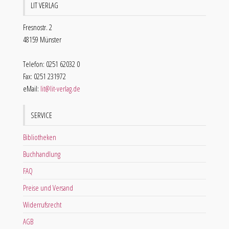
LIT VERLAG
Fresnostr. 2
48159 Münster
Telefon: 0251 62032 0
Fax: 0251 231972
eMail:
lit@lit-verlag.de
SERVICE
Bibliotheken
Buchhandlung
FAQ
Preise und Versand
Widerrufsrecht
AGB