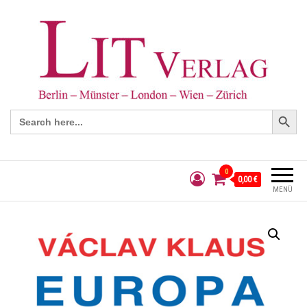
Search Button
Search
for:
0
0,00 €
MENÜ