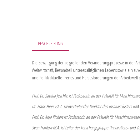
BESCHREIBUNG
Die Bewältigung der tiefgreifenden Veränderungsprozesse in der Arbe
Weltwirtschaft, Bestandteil unseres alltäglichen Lebens sowie ein zuv
und Politik aktuelle Trends und Herausforderungen der Arbeitswelt 
Prof. Dr. Sabina Jeschke ist Professorin an der Fakultät für Maschinenwe
Dr. Frank Hees ist 2. Stellvertretender Direktor des Institutsclusters I
Prof. Dr. Anja Richert ist Professorin an der Fakultät für Maschinen
Sven Trantow M.A. ist Leiter der Forschungsgruppe “Innovations- und Zu