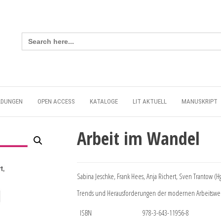
Search
for:
LDUNGEN
OPEN ACCESS
KATALOGE
LIT AKTUELL
MANUSKRIPT
Arbeit im Wandel
Sabina Jeschke, Frank Hees, Anja Richert, Sven Trantow (Hg
Trends und Herausforderungen der modernen Arbeitswel
ISBN
978-3-643-11956-8