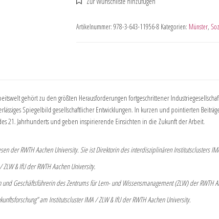
Artikelnummer:
978-3-643-11956-8
Kategorien:
Münster
,
Soz
itswelt gehört zu den größten Herausforderungen fortgeschrittener Industriegesellschaft
erlässiges Spiegelbild gesellschaftlicher Entwicklungen. In kurzen und pointierten Beiträg
des 21. Jahrhunderts und geben inspirierende Einsichten in die Zukunft der Arbeit.
sen der RWTH Aachen University. Sie ist Direktorin des interdisziplinären Institutsclusters IM
MA / ZLW & IfU der RWTH Aachen University.
wesen und Geschäftsführerin des Zentrums für Lern- und Wissensmanagement (ZLW) der RWTH Aa
kunftsforschung” am Institutscluster IMA / ZLW & IfU der RWTH Aachen University.