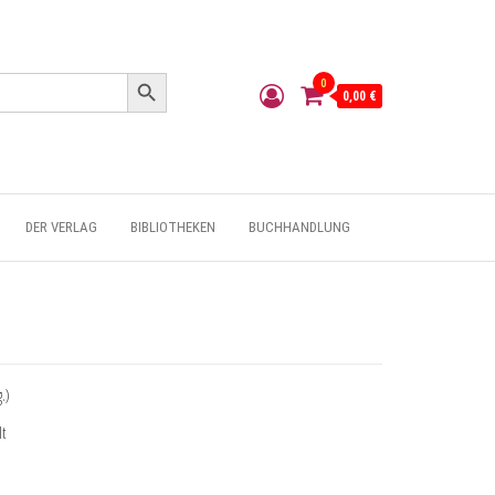
Search Button
0
0,00 €
DER VERLAG
BIBLIOTHEKEN
BUCHHANDLUNG
.)
t