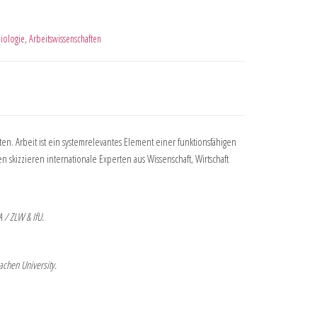
iologie
,
Arbeitswissenschaften
en. Arbeit ist ein systemrelevantes Element einer funktionsfähigen
en skizzieren internationale Experten aus Wissenschaft, Wirtschaft
A / ZLW & IfU.
chen University.