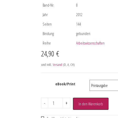
Band-Nr.
8
Jahr
2012
Seiten
144
Bindung
gebunden
Reihe
Arbeitswissenschaften
24,90
€
und inkl.
Versand
(D, A, CH)
eBook/Print
-
+
In den Warenkorb