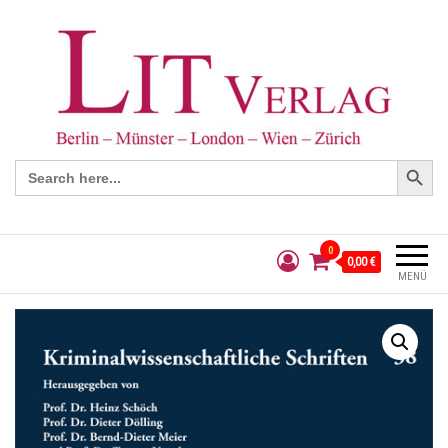
Search Button
Search
for:
0
0,00 €
MENÜ