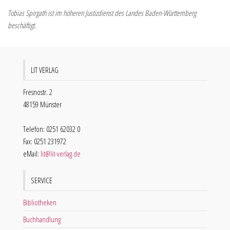
Tobias Spirgath ist im höheren Justizdienst des Landes Baden-Württemberg
beschäftigt.
LIT VERLAG
Fresnostr. 2
48159 Münster
Telefon: 0251 62032 0
Fax: 0251 231972
eMail:
lit@lit-verlag.de
SERVICE
Bibliotheken
Buchhandlung