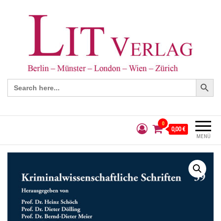
Search Button
Search
for:
0
0,00 €
MENÜ