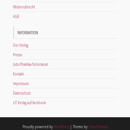
Widerrufsrecht
AGB
INFORMATION
Der Verlag
Presse
Jobs/Praktika/Volontariat
Kontakt
Impressum
Datenschutz
LIT Verlag auf facebook
Proudly powered by
WordPress
|
Theme by:
EnvoThemes