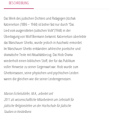
BESCHREIBUNG
Das Werk des jüdischen Dichters und Pädagogen Jitzchak
Katzenelson (1886 – 1944) ist bisher fast nur durch “Das
Lied vom ausgerotteten Jüdischen Volk”(1944) in der
Übertragung von Wolf Biermann bekannt. Katzenelson überlebte
das Warschauer Ghetto, wurde jedoch in Auschwitz ermordet.
Im Warschauer Ghetto entstanden zahlreiche poetische und
dramatische Texte mit Aktualitätsbezug. Das Hiob-Drama
wiederholt einen biblischen Stoff, der für das Publikum
voller Hinweise zu seiner Gegenwart war. Hiob wurde zum
Ghettoinsassen, seine physischen und psychischen Leiden
waren die gleichen wie die seiner Leidensgenossen.
Marion Eichelsdörfer, M.A., arbeitet seit
2011 als wissenschaftliche Mitarbeiterin am Lehrstuhl für
jüdische Religionslehre an der Hochschule für Jüdische
Studien in Heidelberg.