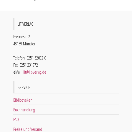
LIT VERLAG
Fresnostr. 2
48159 Münster
Telefon: 0251 62032 0
Fax: 0251 231972
eMail:
lit@lit-verlag.de
SERVICE
Bibliotheken
Buchhandlung
FAQ
Preise und Versand