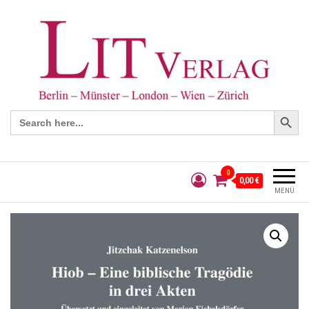
Search Button
Search
for:
0
0,00 €
MENÜ