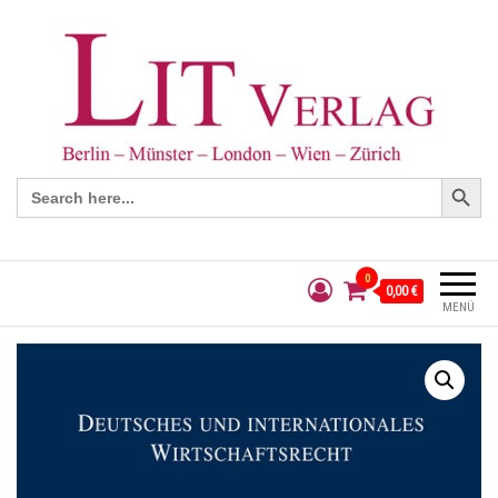
Search Button
Search
for:
0
0,00 €
MENÜ