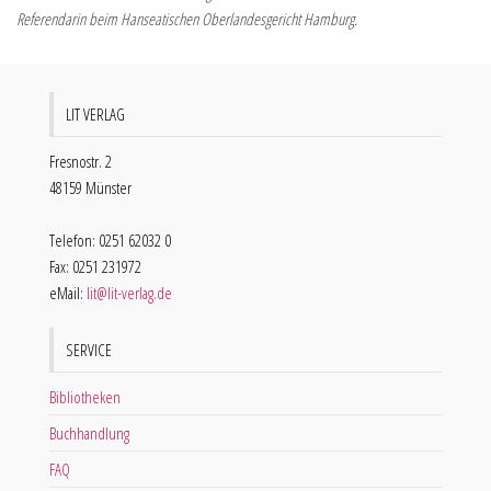
Referendarin beim Hanseatischen Oberlandesgericht Hamburg.
LIT VERLAG
Fresnostr. 2
48159 Münster
Telefon: 0251 62032 0
Fax: 0251 231972
eMail:
lit@lit-verlag.de
SERVICE
Bibliotheken
Buchhandlung
FAQ