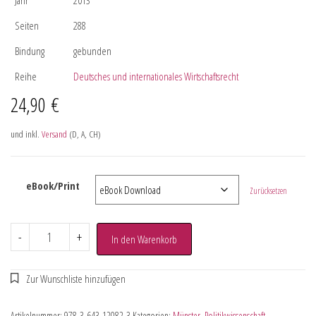
Seiten
288
Bindung
gebunden
Reihe
Deutsches und internationales Wirtschaftsrecht
24,90
€
und inkl.
Versand
(D, A, CH)
eBook/Print
Zurücksetzen
-
+
In den Warenkorb
Artikelnummer:
978-3-643-12082-3
Kategorien:
Münster
,
Politikwissenschaft
,