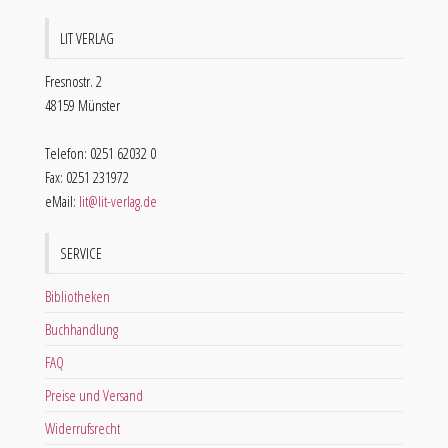
LIT VERLAG
Fresnostr. 2
48159 Münster
Telefon: 0251 62032 0
Fax: 0251 231972
eMail:
lit@lit-verlag.de
SERVICE
Bibliotheken
Buchhandlung
FAQ
Preise und Versand
Widerrufsrecht