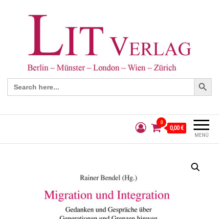
Search Button
Search
for:
0
0,00 €
MENÜ