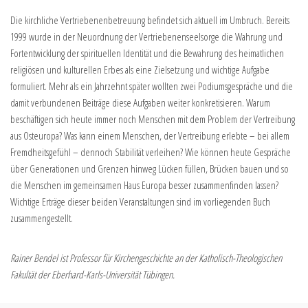
Die kirchliche Vertriebenenbetreuung befindet sich aktuell im Umbruch. Bereits
1999 wurde in der Neuordnung der Vertriebenenseelsorge die Wahrung und
Fortentwicklung der spirituellen Identität und die Bewahrung des heimatlichen
religiösen und kulturellen Erbes als eine Zielsetzung und wichtige Aufgabe
formuliert. Mehr als ein Jahrzehnt später wollten zwei Podiumsgespräche und die
damit verbundenen Beiträge diese Aufgaben weiter konkretisieren. Warum
beschäftigen sich heute immer noch Menschen mit dem Problem der Vertreibung
aus Osteuropa? Was kann einem Menschen, der Vertreibung erlebte – bei allem
Fremdheitsgefühl – dennoch Stabilität verleihen? Wie können heute Gespräche
über Generationen und Grenzen hinweg Lücken füllen, Brücken bauen und so
die Menschen im gemeinsamen Haus Europa besser zusammenfinden lassen?
Wichtige Erträge dieser beiden Veranstaltungen sind im vorliegenden Buch
zusammengestellt.
Rainer Bendel ist Professor für Kirchengeschichte an der Katholisch-Theologischen
Fakultät der Eberhard-Karls-Universität Tübingen.