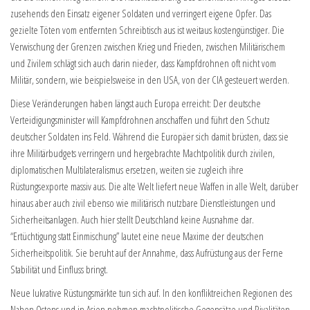
zusehends den Einsatz eigener Soldaten und verringert eigene Opfer. Das
gezielte Töten vom entfernten Schreibtisch aus ist weitaus kostengünstiger. Die
Verwischung der Grenzen zwischen Krieg und Frieden, zwischen Militärischem
und Zivilem schlägt sich auch darin nieder, dass Kampfdrohnen oft nicht vom
Militär, sondern, wie beispielsweise in den USA, von der CIA gesteuert werden.
Diese Veränderungen haben längst auch Europa erreicht: Der deutsche
Verteidigungsminister will Kampfdrohnen anschaffen und führt den Schutz
deutscher Soldaten ins Feld. Während die Europäer sich damit brüsten, dass sie
ihre Militärbudgets verringern und hergebrachte Machtpolitik durch zivilen,
diplomatischen Multilateralismus ersetzen, weiten sie zugleich ihre
Rüstungsexporte massiv aus. Die alte Welt liefert neue Waffen in alle Welt, darüber
hinaus aber auch zivil ebenso wie militärisch nutzbare Dienstleistungen und
Sicherheitsanlagen. Auch hier stellt Deutschland keine Ausnahme dar.
“Ertüchtigung statt Einmischung” lautet eine neue Maxime der deutschen
Sicherheitspolitik. Sie beruht auf der Annahme, dass Aufrüstung aus der Ferne
Stabilität und Einfluss bringt.
Neue lukrative Rüstungsmärkte tun sich auf. In den konfliktreichen Regionen des
Nahen Ostens und in Asien nehmen machtpolitische Gegensätze und Rivalitäten