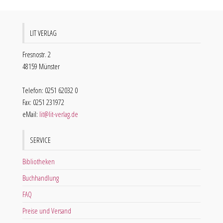
LIT VERLAG
Fresnostr. 2
48159 Münster
Telefon: 0251 62032 0
Fax: 0251 231972
eMail:
lit@lit-verlag.de
SERVICE
Bibliotheken
Buchhandlung
FAQ
Preise und Versand