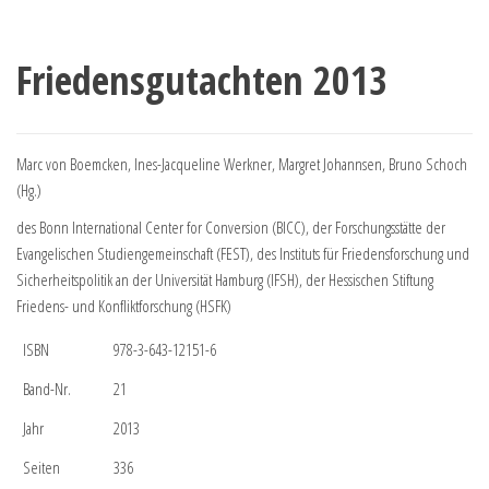
Friedensgutachten 2013
Marc von Boemcken, Ines-Jacqueline Werkner, Margret Johannsen, Bruno Schoch
(Hg.)
des Bonn International Center for Conversion (BICC), der Forschungsstätte der
Evangelischen Studiengemeinschaft (FEST), des Instituts für Friedensforschung und
Sicherheitspolitik an der Universität Hamburg (IFSH), der Hessischen Stiftung
Friedens- und Konfliktforschung (HSFK)
ISBN
978-3-643-12151-6
Band-Nr.
21
Jahr
2013
Seiten
336