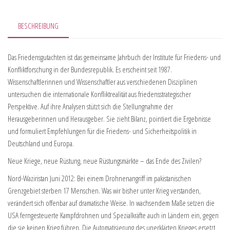
BESCHREIBUNG
Das Friedensgutachten ist das gemeinsame Jahrbuch der Institute für Friedens- und
Konfliktforschung in der Bundesrepublik. Es erscheint seit 1987.
Wissenschaftlerinnen und Wissenschaftler aus verschiedenen Disziplinen
untersuchen die internationale Konfliktrealität aus friedensstrategischer
Perspektive. Auf ihre Analysen stützt sich die Stellungnahme der
Herausgeberinnen und Herausgeber. Sie zieht Bilanz, pointiert die Ergebnisse
und formuliert Empfehlungen für die Friedens- und Sicherheitspolitik in
Deutschland und Europa.
Neue Kriege, neue Rüstung, neue Rüstungsmärkte – das Ende des Zivilen?
Nord-Waziristan Juni 2012: Bei einem Drohnenangriff im pakistanischen
Grenzgebiet sterben 17 Menschen. Was wir bisher unter Krieg verstanden,
verändert sich offenbar auf dramatische Weise. In wachsendem Maße setzen die
USA ferngesteuerte Kampfdrohnen und Spezialkräfte auch in Ländern ein, gegen
die sie keinen Krieg führen. Die Automatisierung des unerklärten Krieges ersetzt