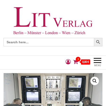
Search Button
Search
for:
0
0,00 €
MENÜ