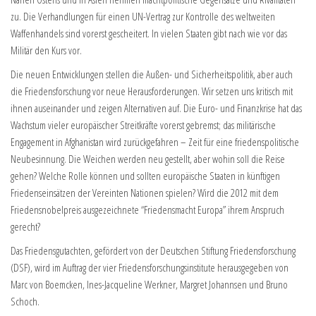
zu. Die Verhandlungen für einen UN-Vertrag zur Kontrolle des weltweiten
Waffenhandels sind vorerst gescheitert. In vielen Staaten gibt nach wie vor das
Militär den Kurs vor.
Die neuen Entwicklungen stellen die Außen- und Sicherheitspolitik, aber auch
die Friedensforschung vor neue Herausforderungen. Wir setzen uns kritisch mit
ihnen auseinander und zeigen Alternativen auf. Die Euro- und Finanzkrise hat das
Wachstum vieler europäischer Streitkräfte vorerst gebremst; das militärische
Engagement in Afghanistan wird zurückgefahren – Zeit für eine friedenspolitische
Neubesinnung. Die Weichen werden neu gestellt, aber wohin soll die Reise
gehen? Welche Rolle können und sollten europäische Staaten in künftigen
Friedenseinsätzen der Vereinten Nationen spielen? Wird die 2012 mit dem
Friedensnobelpreis ausgezeichnete “Friedensmacht Europa” ihrem Anspruch
gerecht?
Das Friedensgutachten, gefördert von der Deutschen Stiftung Friedensforschung
(DSF), wird im Auftrag der vier Friedensforschungsinstitute herausgegeben von
Marc von Boemcken, Ines-Jacqueline Werkner, Margret Johannsen und Bruno
Schoch.