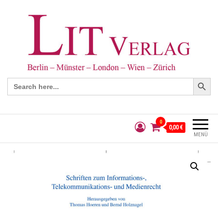
Search Button
Search
for:
0
0,00 €
MENÜ