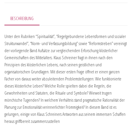
BESCHREIBUNG
Unter den Rubriken “Spiritualität”, “Regelgebundene Lebensformen und sozialer
Strukturwandel”, “Norm- und Verfassungsbildung” sowie “Reformstreben” vereinigt
der vorliegende Band Aufsätze zur vergleichenden Erforschung klösterlicher
Gemeinschaften des Mittelalters. Klaus Schreiner fragt in ihnen nach den
Prinzipien des klösterlichen Lebens, nach seinen geistlichen und
organisatorischen Grundlagen. Mit dieser ersten Frage öffnet er einen ganzen
Fächer von daraus weiter abzuleitenden Problemstellungen: Wie funktionierte
dieses klösterliche Leben? Welche Rolle spielten dabei die Regeln, die
Gewohnheiten und Statuten, die Rituale und Symbole? Wieweit trugen
mönchische Tugenden? In welchem Verhältnis stand pragmatische Rationalität der
Planung zur Emotionalität verinnerlichter Frömmigkeit? In diesem Band ist es
gelungen, einige von Klaus Schreiners Antworten aus seinem immensen Schaffen
heraus griffbereit zusammenzustellen