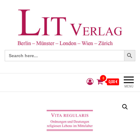
Search Button
Search
for:
0
0,00 €
MENÜ