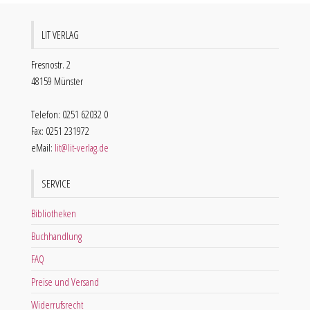
LIT VERLAG
Fresnostr. 2
48159 Münster
Telefon: 0251 62032 0
Fax: 0251 231972
eMail:
lit@lit-verlag.de
SERVICE
Bibliotheken
Buchhandlung
FAQ
Preise und Versand
Widerrufsrecht