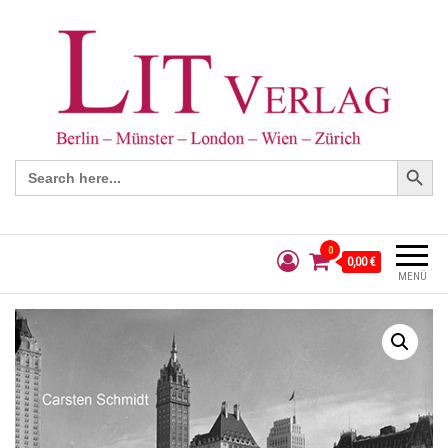
Search Button
Search
for:
0
0,00 €
MENÜ