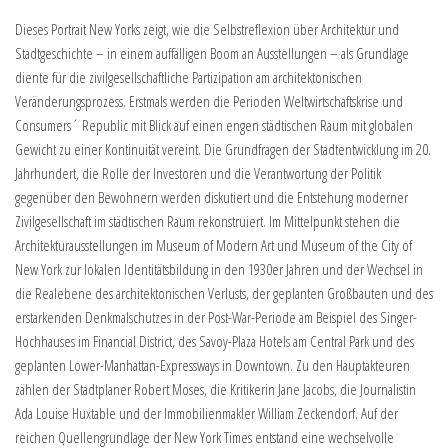
Dieses Portrait New Yorks zeigt, wie die Selbstreflexion über Architektur und
Stadtgeschichte – in einem auffälligen Boom an Ausstellungen – als Grundlage
diente für die zivilgesellschaftliche Partizipation am architektonischen
Veränderungsprozess. Erstmals werden die Perioden Weltwirtschaftskrise und
Consumers´ Republic mit Blick auf einen engen städtischen Raum mit globalen
Gewicht zu einer Kontinuität vereint. Die Grundfragen der Stadtentwicklung im 20.
Jahrhundert, die Rolle der Investoren und die Verantwortung der Politik
gegenüber den Bewohnern werden diskutiert und die Entstehung moderner
Zivilgesellschaft im städtischen Raum rekonstruiert. Im Mittelpunkt stehen die
Architekturausstellungen im Museum of Modern Art und Museum of the City of
New York zur lokalen Identitätsbildung in den 1930er Jahren und der Wechsel in
die Realebene des architektonischen Verlusts, der geplanten Großbauten und des
erstarkenden Denkmalschutzes in der Post-War-Periode am Beispiel des Singer-
Hochhauses im Financial District, des Savoy-Plaza Hotels am Central Park und des
geplanten Lower-Manhattan-Expressways in Downtown. Zu den Hauptakteuren
zählen der Stadtplaner Robert Moses, die Kritikerin Jane Jacobs, die Journalistin
Ada Louise Huxtable und der Immobilienmakler William Zeckendorf. Auf der
reichen Quellengrundlage der New York Times entstand eine wechselvolle