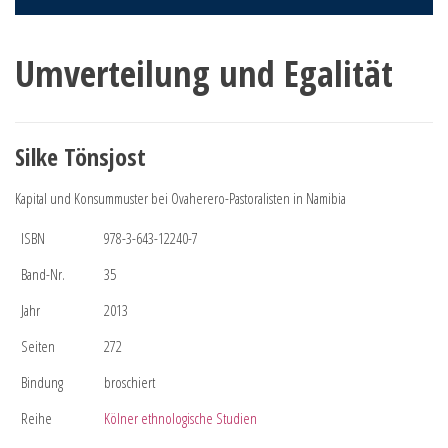
Umverteilung und Egalität
Silke Tönsjost
Kapital und Konsummuster bei Ovaherero-Pastoralisten in Namibia
ISBN
978-3-643-12240-7
Band-Nr.
35
Jahr
2013
Seiten
272
Bindung
broschiert
Reihe
Kölner ethnologische Studien