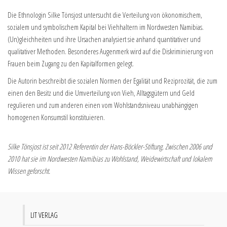
Die Ethnologin Silke Tönsjost untersucht die Verteilung von ökonomischem,
sozialem und symbolischem Kapital bei Viehhaltern im Nordwesten Namibias.
(Un)gleichheiten und ihre Ursachen analysiert sie anhand quantitativer und
qualitativer Methoden. Besonderes Augenmerk wird auf die Diskriminierung von
Frauen beim Zugang zu den Kapitalformen gelegt.
Die Autorin beschreibt die sozialen Normen der Egalität und Reziprozität, die zum
einen den Besitz und die Umverteilung von Vieh, Alltagsgütern und Geld
regulieren und zum anderen einen vom Wohlstandsniveau unabhängigen
homogenen Konsumstil konstituieren.
Silke Tönsjost ist seit 2012 Referentin der Hans-Böckler-Stiftung. Zwischen 2006 und
2010 hat sie im Nordwesten Namibias zu Wohlstand, Weidewirtschaft und lokalem
Wissen geforscht.
LIT VERLAG