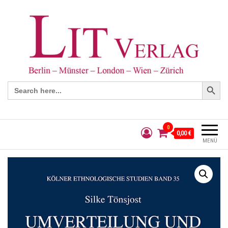
Search Button
Search
for:
0
0,00 €
MENÜ