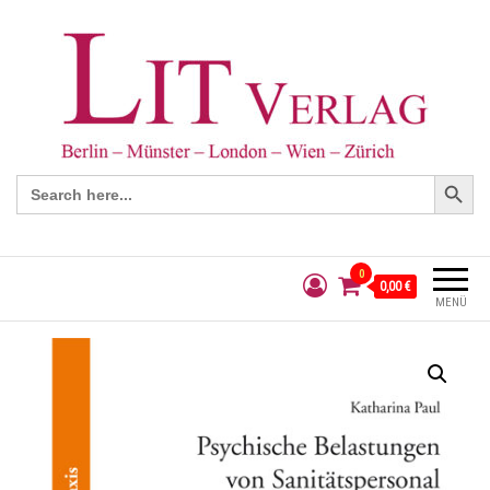
Search Button
Search
for:
0
0,00 €
MENÜ