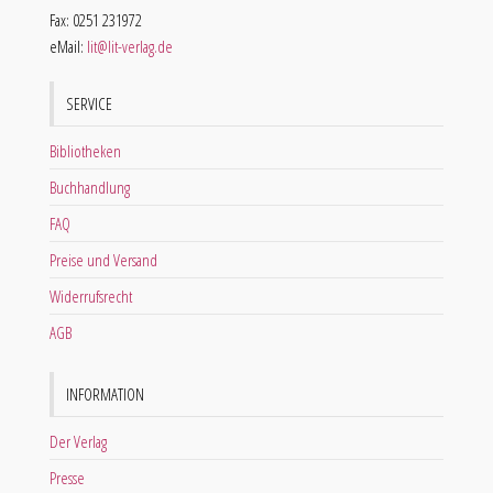
Fax: 0251 231972
eMail:
lit@lit-verlag.de
SERVICE
Bibliotheken
Buchhandlung
FAQ
Preise und Versand
Widerrufsrecht
AGB
INFORMATION
Der Verlag
Presse