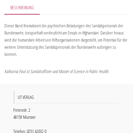
BESCHREIBUNG
Dieser Band thematisiert die psychischen Belastungen des Sanitätspersonals der
Bundeswehr, beispielhaft verdeutlicht am Einsatz in Afghanistan. Darüber hinaus
wird die humanitäre Arbeit von Hilfsorganisationen dargestellt, um Potential für die
weitere Unterstützung des Sanitätspersonals der Bundeswehr aufzeigen zu
können.
Katharina Paul ist Sanitätsoffizier und Master of Science in Public Health.
LIT VERLAG
Fresnostr. 2
48159 Münster
Telefon: 0251 62032 0