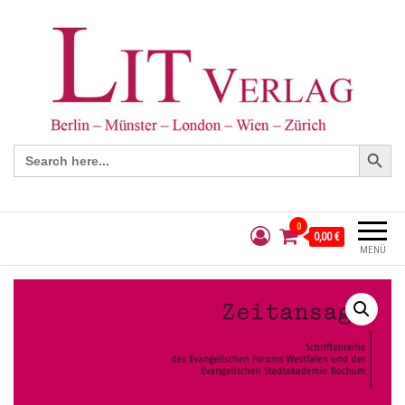
Search Button
Search
for:
0
0,00 €
MENÜ