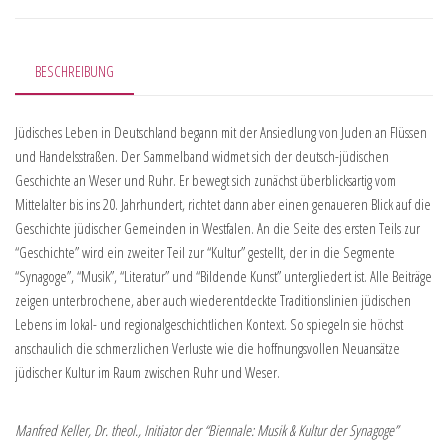
BESCHREIBUNG
Jüdisches Leben in Deutschland begann mit der Ansiedlung von Juden an Flüssen
und Handelsstraßen. Der Sammelband widmet sich der deutsch-jüdischen
Geschichte an Weser und Ruhr. Er bewegt sich zunächst überblicksartig vom
Mittelalter bis ins 20. Jahrhundert, richtet dann aber einen genaueren Blick auf die
Geschichte jüdischer Gemeinden in Westfalen. An die Seite des ersten Teils zur
“Geschichte” wird ein zweiter Teil zur “Kultur” gestellt, der in die Segmente
“Synagoge”, “Musik”, “Literatur” und “Bildende Kunst” untergliedert ist. Alle Beiträge
zeigen unterbrochene, aber auch wiederentdeckte Traditionslinien jüdischen
Lebens im lokal- und regionalgeschichtlichen Kontext. So spiegeln sie höchst
anschaulich die schmerzlichen Verluste wie die hoffnungsvollen Neuansätze
jüdischer Kultur im Raum zwischen Ruhr und Weser.
Manfred Keller, Dr. theol., Initiator der “Biennale: Musik & Kultur der Synagoge”