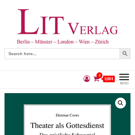
Search Button
Search
for:
0
0,00 €
MENÜ