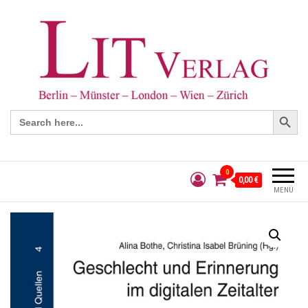
Search Button
Search
for:
0
0,00 €
MENÜ