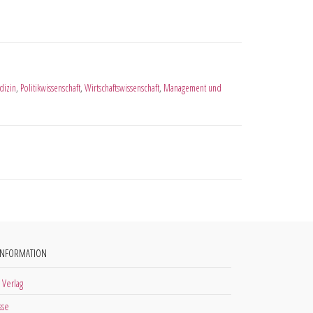
izin
,
Politikwissenschaft
,
Wirtschaftswissenschaft
,
Management und
INFORMATION
 Verlag
sse