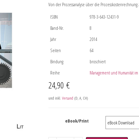
Von der Prozessanalyse über die Prozesskostenrechnun
ISBN
978-3-643-12431-9
Band-Nr.
8
Jahr
2014
Seiten
64
Bindung
broschiert
Reihe
Management und Humanität im
24,90
€
und inkl.
Versand
(D, A, CH)
eBook/Print