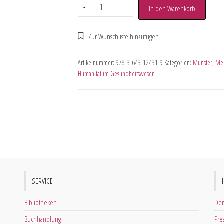
-
+
In den Warenkorb
Artikelnummer:
978-3-643-12431-9
Kategorien:
Münster
,
Med
Humanität im Gesundheitswesen
SERVICE
Bibliotheken
Der
Buchhandlung
Pre