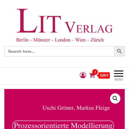
Search Button
Search
for:
0
0,00 €
MENÜ