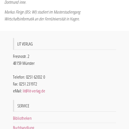
Dortmund inne.
Markus Fleige (BSc WI) studiert im Masterstudiengang
Wirtschaftsinformatik an der FernUniversität in Hagen.
LIT VERLAG
Fresnostr. 2
48159 Münster
Telefon: 0251 62032 0
Fax: 0251 231972
eMail:
lit@lit-verlag.de
SERVICE
Bibliotheken
Buchhandlung