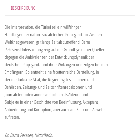
BESCHREIBUNG
Die Interpretation, die Türkei sei ein willfähriger
Handlanger der nationalsozialistischen Propaganda im Zweiten
Weltkrieg gewesen, galt lange Zeit als zutreffend. Berna
Pekesens Untersuchung zeigt auf der Grundlage neuer Quellen
dagegen die Ambivalenzen der Entwicklungsdynamik der
deutschen Propaganda und ihrer Wirkungen und Folgen bei den
Empfängern. So entsteht eine facettenreiche Darstellung, in
der der türkische Staat, die Regierung, Institutionen und
Behörden, Zeitungs- und Zeitschriftenredaktionen und
Journalisten miteinander verflochten als Akteure und
Subjekte in einer Geschichte von Beeinflussung, Akzeptanz,
Anbiederung und Korruption, aber auch von Kritik und Abwehr
auftreten.
Dr. Berna Pekesen, Historikerin,