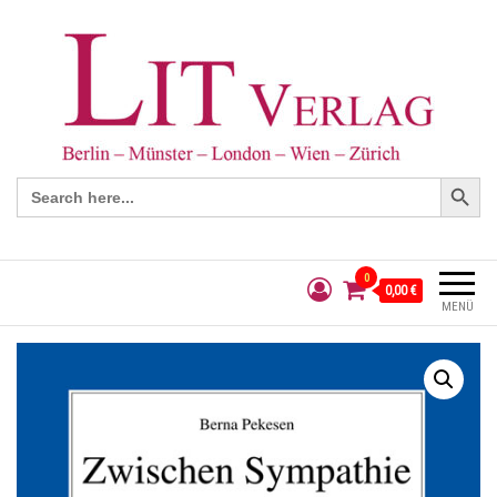
Search Button
Search
for:
0
0,00 €
MENÜ