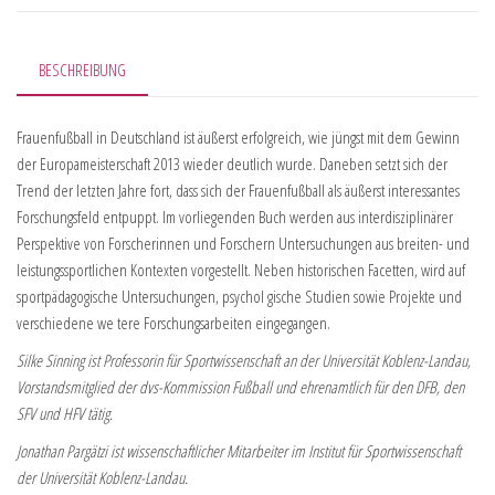
BESCHREIBUNG
Frauenfußball in Deutschland ist äußerst erfolgreich, wie jüngst mit dem Gewinn
der Europameisterschaft 2013 wieder deutlich wurde. Daneben setzt sich der
Trend der letzten Jahre fort, dass sich der Frauenfußball als äußerst interessantes
Forschungsfeld entpuppt. Im vorliegenden Buch werden aus interdisziplinärer
Perspektive von Forscherinnen und Forschern Untersuchungen aus breiten- und
leistungssportlichen Kontexten vorgestellt. Neben historischen Facetten, wird auf
sportpädagogische Untersuchungen, psychol gische Studien sowie Projekte und
verschiedene we tere Forschungsarbeiten eingegangen.
Silke Sinning ist Professorin für Sportwissenschaft an der Universität Koblenz-Landau,
Vorstandsmitglied der dvs-Kommission Fußball und ehrenamtlich für den DFB, den
SFV und HFV tätig.
Jonathan Pargätzi ist wissenschaftlicher Mitarbeiter im Institut für Sportwissenschaft
der Universität Koblenz-Landau.