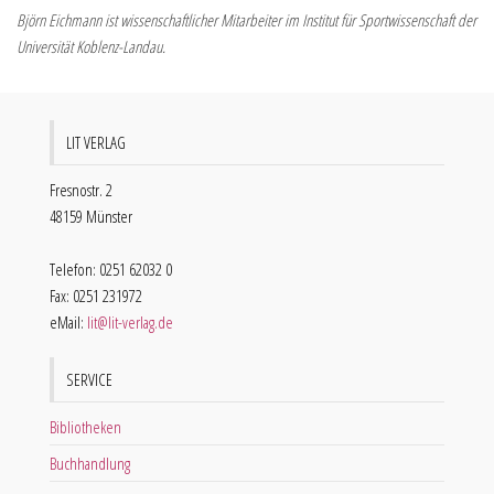
Björn Eichmann ist wissenschaftlicher Mitarbeiter im Institut für Sportwissenschaft der
Universität Koblenz-Landau.
LIT VERLAG
Fresnostr. 2
48159 Münster
Telefon: 0251 62032 0
Fax: 0251 231972
eMail:
lit@lit-verlag.de
SERVICE
Bibliotheken
Buchhandlung