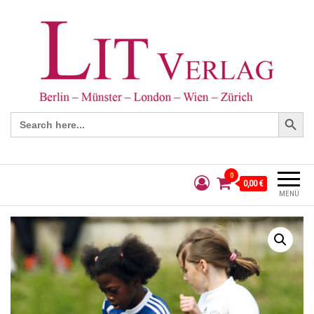
Search Button
Search
for:
0
0,00 €
MENÜ