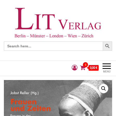
Search Button
Search
for:
0
0,00 €
MENÜ