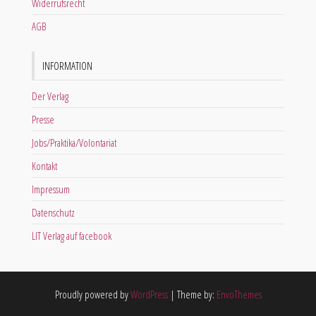
Widerrufsrecht
AGB
INFORMATION
Der Verlag
Presse
Jobs/Praktika/Volontariat
Kontakt
Impressum
Datenschutz
LIT Verlag auf facebook
Proudly powered by
WordPress
|
Theme by:
EnvoThemes