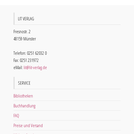
LIT VERLAG
Fresnostr. 2
48159 Münster
Telefon: 0251 62032 0
Fax: 0251 231972
eMail:
lit@lit-verlag.de
SERVICE
Bibliotheken
Buchhandlung
FAQ
Preise und Versand