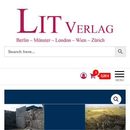
Search Button
Search
for:
0
0,00 €
MENÜ