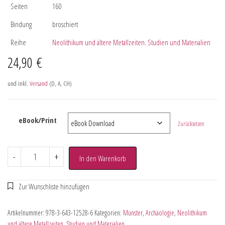
Seiten
160
Bindung
broschiert
Reihe
Neolithikum und ältere Metallzeiten. Studien und Materialien
24,90
€
und inkl.
Versand
(D, A, CH)
eBook/Print
Zurücksetzen
-
+
In den Warenkorb
Artikelnummer:
978-3-643-12528-6
Kategorien:
Münster
,
Archäologie
,
Neolithikum
und ältere Metallzeiten. Studien und Materialien